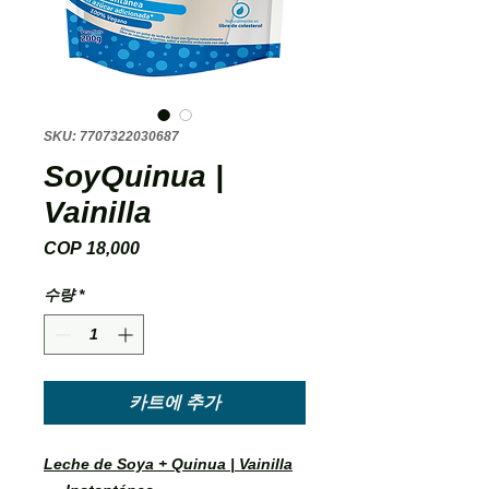
SKU: 7707322030687
SoyQuinua |
Vainilla
COP 18,000
가
격
수량
*
카트에 추가
Leche de Soya + Quinua | Vainilla