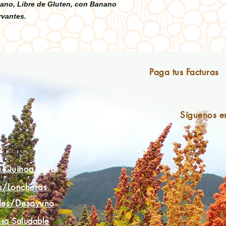
gano, Libre de Gluten, con Banano
rvantes.
Paga tus Facturas
Síguenos e
Puntos de Venta
Internacionales
a Quinoa Club
s/Loncheras
les/Desayuno
sa Saludable