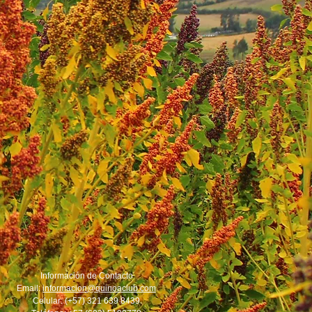
Información de Contacto
Email:
informacion@quinoaclub.com
Celular: (+57) 321 639 8439