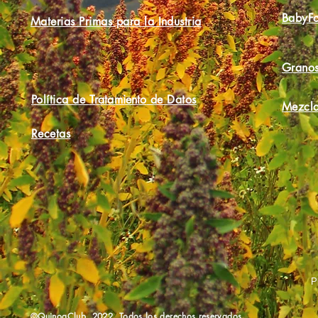
BabyF
Materias Primas para la Industria
Granos
Política de
Tratamiento
de Datos
Mezcla
Recetas
P
©QuinoaClub 2022. Todos los derechos reservados.