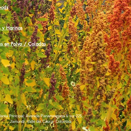
oods
 y Harinas
s en Polvo / Coladas
lanta Principal: Avenida Panamericana 6 sur-225,
Jamundí, Valle del Cauca- Colombia