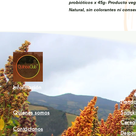
probióticos x 45g- Producto ve
Natural, sin colorantes ni conse
Información
Tiend
Quienes somos
Snack
Cerea
Contáctanos
Despen