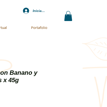
Iniciar sesión
rtual
Portafolio
con Banano y
s x 45g
o