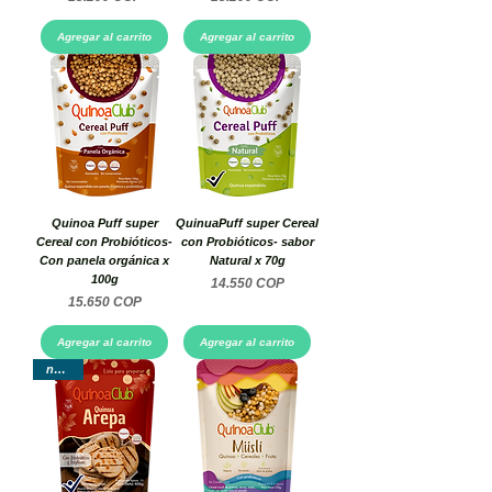
Agregar al carrito
Agregar al carrito
Quinoa Puff super
QuinuaPuff super Cereal
Cereal con Probióticos-
con Probióticos- sabor
Con panela orgánica x
Natural x 70g
100g
Precio
14.550 COP
Precio
15.650 COP
Agregar al carrito
Agregar al carrito
nuevo