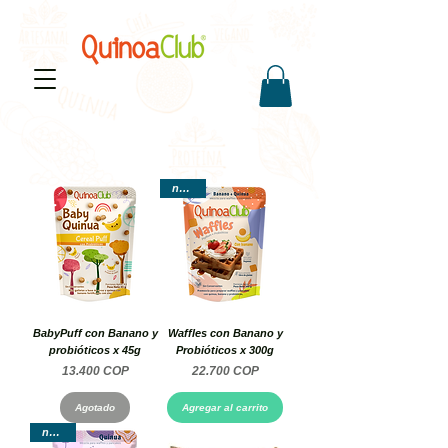
nuevo
BabyPuff con Banano y
Waffles con Banano y
probióticos x 45g
Probióticos x 300g
Precio
Precio
13.400 COP
22.700 COP
Agotado
Agregar al carrito
nuevo