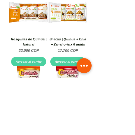
Rosquitas de Quinua |
Snacks | Quinua + Chía
Natural
+ Zanahoria x 6 unids
Precio
Precio
22.000 COP
17.700 COP
Agregar al carrito
Agregar al carrito
Ricolada | Arequipe
Ricolada | Fresa x 500g
x454g
Precio
12.600 COP
Precio
9500 COP