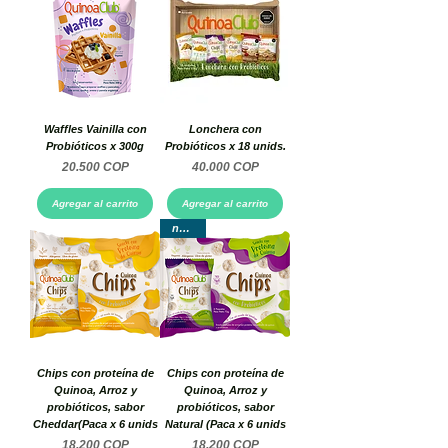
Waffles Vainilla con
Lonchera con
Probióticos x 300g
Probióticos x 18 unids.
Precio
Precio
20.500 COP
40.000 COP
Agregar al carrito
Agregar al carrito
nuevo
Chips con proteína de
Chips con proteína de
Quinoa, Arroz y
Quinoa, Arroz y
probióticos, sabor
probióticos, sabor
Cheddar(Paca x 6 unids
Natural (Paca x 6 unids
Precio
Precio
18.200 COP
18.200 COP