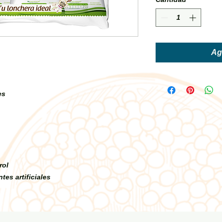
Agr
es
rol
tes artificiales