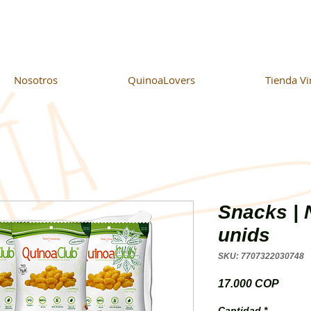
Nosotros
QuinoaLovers
Tienda Vi
Snacks | 
unids
SKU: 7707322030748
Preci
17.000 COP
Cantidad
*