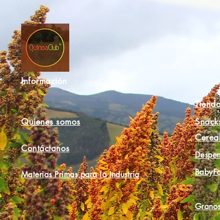
Información
Tiend
Quienes somos
Snack
Cerea
Contáctanos
Despen
BabyF
Materias Primas para la Industria
Granos