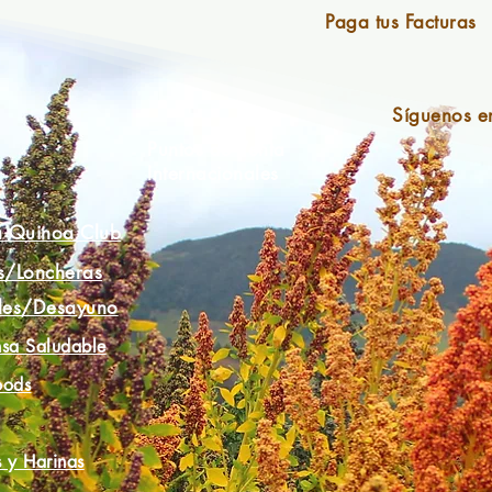
Paga tus Facturas
Síguenos e
Puntos de Venta
Internacionales
a Quinoa Club
s/Loncheras
les/Desayuno
sa Saludable
oods
 y Harinas