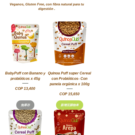
Veganos, Gluten Free, con fibra natural para tu
digestión .
BabyPuff con Banano y
Quinoa Puff super Cereal
probióticos x 45g
con Probióticos- Con
panela orgánica x 100g
價格
COP 13,400
價格
COP 15,650
無庫存
新增至購物車