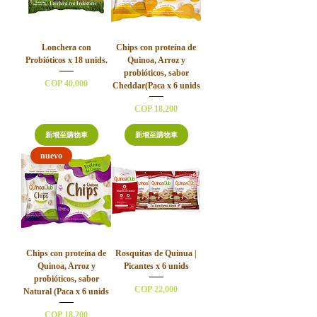
Lonchera con
Chips con proteína de
Probióticos x 18 unids.
Quinoa, Arroz y
probióticos, sabor
價格
COP 40,000
Cheddar(Paca x 6 unids
價格
COP 18,200
新增至購物車
新增至購物車
nuevo
Chips con proteína de
Rosquitas de Quinua |
Quinoa, Arroz y
Picantes x 6 unids
probióticos, sabor
價格
COP 22,000
Natural (Paca x 6 unids
價格
COP 18,200