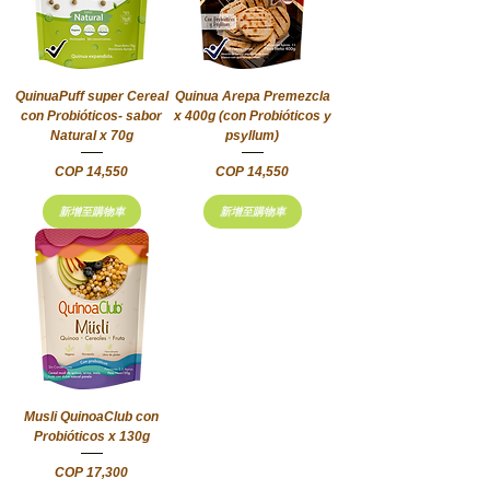
QuinuaPuff super Cereal
Quinua Arepa Premezcla
con Probióticos- sabor
x 400g (con Probióticos y
Natural x 70g
psyllum)
價格
價格
COP 14,550
COP 14,550
新增至購物車
新增至購物車
Musli QuinoaClub con
Probióticos x 130g
價格
COP 17,300