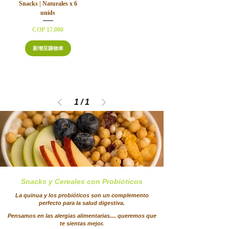
Snacks | Naturales x 6
unids
價格
COP 17,000
新增至購物車
1
/
1
Snacks y Cereales con
Probióticos
La quinua y los probióticos son un complemento
perfecto para la salud digestiva.
Pensamos en las alergias alimentarias.... queremos que
te sientas mejor.