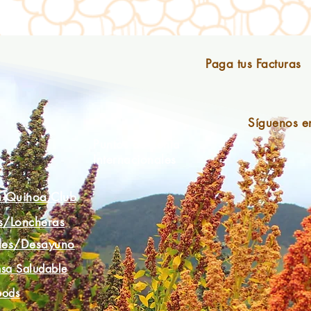
Paga tus Facturas
Síguenos e
Puntos de Venta
Internacionales
a Quinoa Club
s/Loncheras
les/Desayuno
sa Saludable
oods