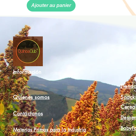
Ajouter au panier
Información
Tiend
Quienes somos
Snack
Cerea
Contáctanos
Despen
BabyF
Materias Primas para la Industria