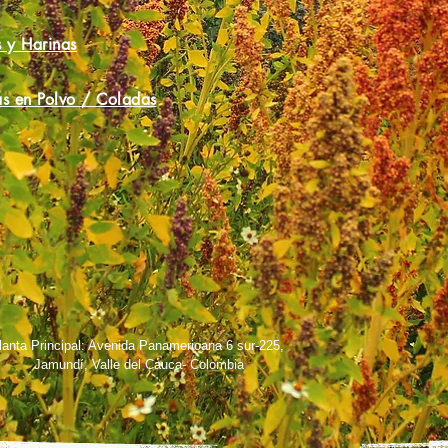
 y Harinas
s en Polvo / Coladas
lanta Principal: Avenida Panamericana 6 sur-225,
Jamundí, Valle del Cauca- Colombia