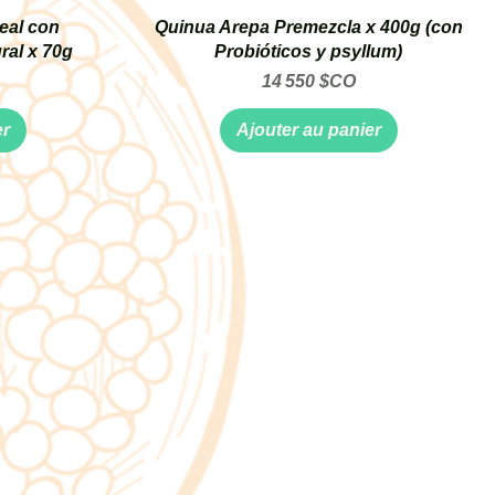
eal con
Quinua Arepa Premezcla x 400g (con
ral x 70g
Probióticos y psyllum)
Prix
14 550 $CO
er
Ajouter au panier