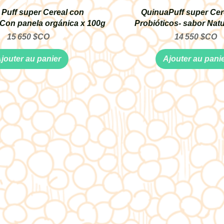
 Puff super Cereal con
QuinuaPuff super Cer
 Con panela orgánica x 100g
Probióticos- sabor Natu
Prix
Prix
15 650 $CO
14 550 $CO
jouter au panier
Ajouter au pani