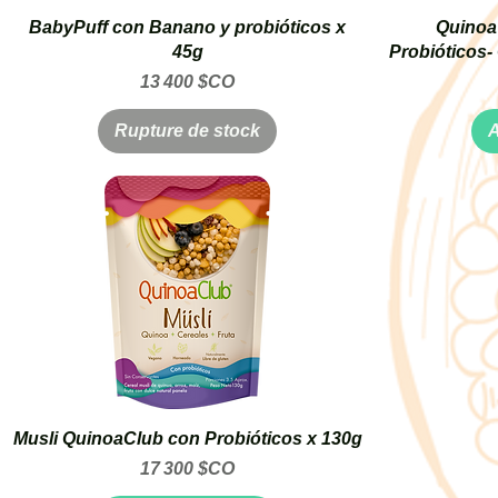
BabyPuff con Banano y probióticos x
Quinoa
45g
Probióticos-
Prix
13 400 $CO
Rupture de stock
A
Musli QuinoaClub con Probióticos x 130g
Prix
17 300 $CO