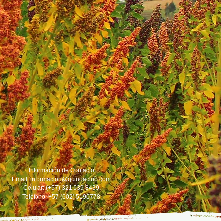
Información de Contacto
Email:
informacion@quinoaclub.com
Celular: (+57) 321 639 8439
Teléfono: +57 (602) 5190778
Paga tus facturas