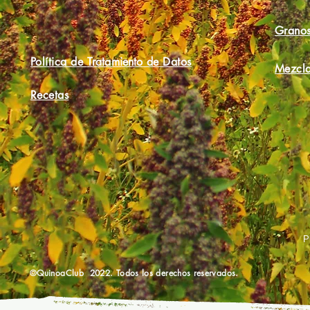
Granos
Política de
Tratamiento
de Datos
Mezcla
Recetas
P
©QuinoaClub 2022. Todos los derechos reservados.