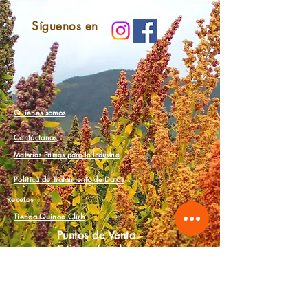
Síguenos en
Quienes somos
Contáctanos
Materias Primas para la Industria
Política de
Tratamiento
de Datos
Recetas
Tienda Quinoa Club
Puntos de Venta
Internacionales
Snacks/Loncheras
Cereales/Desayuno
Despensa Saludable