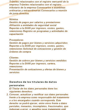
Trámites relacionados con el registro mercantil de la
empresa Trámites relacionados con el registro
tributario de la empresa Convocarlos a asambleas
ordinarias y extraordinarias Convocarlos a reunión
de junta directiva
Nómina
Gestión de pagos por salarios y prestaciones
Afiliación a entidades de seguridad social
Reportes a la DIAN por ingresos, costos, gastos,
retenciones Registro en programas y actividades de
capacitación
Proveedores
Gestión de pagos por bienes y servicios adquiridos
Reportes a la DIAN por ingresos, costos, gastos,
retenciones Solicitud de cotizaciones y gestión de
órdenes de compra
Clientes
Gestión de cobros por bienes y servicios vendidos
Reportes a la DIAN por ingresos, cartera,
retenciones
Presentación de cotizaciones y ofertas de bienes y
servicios
Derechos de los titulares de datos
personales
El Titular de los datos personales tiene los
siguientes derechos:
Conocer, actualizar y rectificar sus datos personales
frente a la empresa como responsable del tratamiento
o a los encargados cuando corresponda. Este
derecho se podrá ejercer, entre otros frente a datos
parciales, inexactos, incompletos, fraccionados, que
induzcan a error, o aquellos cuyo tratamiento esté