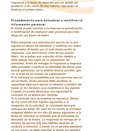
respuesta y la fecha de atención que no puede ser
posterior a los cinco (5) días hábiles siguientes al
finalizar el primer plazo.
Procedimiento para actualizar o rectificar la
información personal
El titular puede solicitar a la empresa la actualización
o rectificación de cualquier dato personal que esta
tenga en sus bases de datos.
Debe presentar una solicitud por escrito en la que
expresa su deseo de actualizar o rectificar sus datos
personales, el medio por el cual desea recibir la
respuesta, una descripción clara de los nuevos
datos, las pruebas que soporten dicho cambio y
debe anexar una copia de su documento de
identidad. Antes de entregar la respuesta la empresa
debe proceder a verificar la identidad del titular para
buscar garantizar, en la medida técnica posible, que
no se trata de un intento de suplantación.
Si la solicitud es presentada por otra persona que no
sea el titular, dicha persona debe acreditar la
capacidad legal para ejercer el derecho a nombre del
titular en los términos que establezca la ley vigente.
Cuando no pueda demostrar esa capacidad la
solicitud no se tendrá por recibida.
Si la solicitud está incompleta se requerirá, dentro
de los cinco (5) días hábiles siguientes a la
recepción de la solicitud, al solicitante para que
subsane las fallas. En caso de no recibir la solicitud
completa dentro de los dos (2) meses siguientes a la
fecha de solicitud se entiende que el solicitante ha
desistido de la misma. La respuesta se entrega en el
término de quince (15) días hábiles después de
recibida la solicitud. Cuando no es posible atenderlo
en ese plazo, se debe informar al titular los motivos