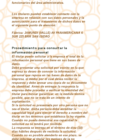
funcionarios del área administrativa.
Los titulares pueden establecer contacto con la
empresa en relación con sus datos personales y la
autorización para el tratamiento de dichos datos en
el siguiente punto de atención:
Fábrica: JAMUNDI (VALLE) AV PANAMERICANA 6
SUR 225 BRR SAN ISIDRO
Procedimiento para consultar la
información personal
El titular puede solicitar a la empresa el total de la
información personal que tiene en sus bases de
datos.
Debe presentar una solicitud por escrito en la que
expresa su deseo de conocer la información
personal que reposa en las bases de datos de la
empresa, el medio por el cual desea recibir la
respuesta y debe anexar una copia de su documento
de identidad. Antes de entregar la respuesta la
empresa debe proceder a verificar la identidad del
titular para buscar garantizar, en la medida técnica
posible, que no se trata de un intento de
suplantación.
Si la solicitud es presentada por otra persona que no
sea el titular, dicha persona debe acreditar la
capacidad legal para ejercer el derecho a nombre del
titular en los términos que establezca la ley vigente.
Cuando no pueda demostrar esa capacidad la
solicitud no se tendrá por recibida.
La respuesta se entrega en el término de diez (10)
días hábiles después de recibida la solicitud.
Cuando no es posible atenderlo en ese plazo, se
debe informar al titular los motivos de la no