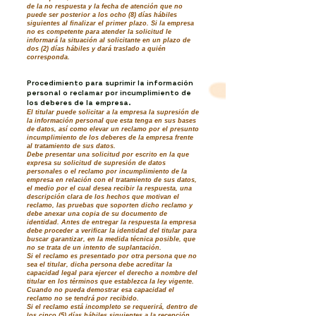
de la no respuesta y la fecha de atención que no
puede ser posterior a los ocho (8) días hábiles
siguientes al finalizar el primer plazo. Si la empresa
no es competente para atender la solicitud le
informará la situación al solicitante en un plazo de
dos (2) días hábiles y dará traslado a quién
corresponda.
Procedimiento para suprimir la información
personal o reclamar por incumplimiento de
los deberes de la empresa.
El titular puede solicitar a la empresa la supresión de
la información personal que esta tenga en sus bases
de datos, así como elevar un reclamo por el presunto
incumplimiento de los deberes de la empresa frente
al tratamiento de sus datos.
Debe presentar una solicitud por escrito en la que
expresa su solicitud de supresión de datos
personales o el reclamo por incumplimiento de la
empresa en relación con el tratamiento de sus datos,
el medio por el cual desea recibir la respuesta, una
descripción clara de los hechos que motivan el
reclamo, las pruebas que soporten dicho reclamo y
debe anexar una copia de su documento de
identidad. Antes de entregar la respuesta la empresa
debe proceder a verificar la identidad del titular para
buscar garantizar, en la medida técnica posible, que
no se trata de un intento de suplantación.
Si el reclamo es presentado por otra persona que no
sea el titular, dicha persona debe acreditar la
capacidad legal para ejercer el derecho a nombre del
titular en los términos que establezca la ley vigente.
Cuando no pueda demostrar esa capacidad el
reclamo no se tendrá por recibido.
Si el reclamo está incompleto se requerirá, dentro de
los cinco (5) días hábiles siguientes a la recepción