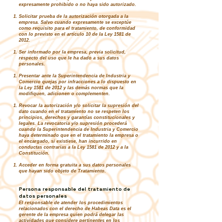
expresamente prohibido o no haya sido autorizado.
Solicitar prueba de la autorización otorgada a la
empresa. Salvo cuando expresamente se exceptúe
como requisito para el tratamiento, de conformidad
con lo previsto en el artículo 10 de la Ley 1581 de
2012.
Ser informado por la empresa, previa solicitud,
respecto del uso que le ha dado a sus datos
personales.
Presentar ante la Superintendencia de Industria y
Comercio quejas por infracciones a lo dispuesto en
la Ley 1581 de 2012 y las demás normas que la
modifiquen, adicionen o complementen.
Revocar la autorización y/o solicitar la supresión del
dato cuando en el tratamiento no se respeten los
principios, derechos y garantías constitucionales y
legales. La revocatoria y/o supresión procederá
cuando la Superintendencia de Industria y Comercio
haya determinado que en el tratamiento la empresa o
el encargado, si existiese, han incurrido en
conductas contrarias a la Ley 1581 de 2012 y a la
Constitución.
Acceder en forma gratuita a sus datos personales
que hayan sido objeto de Tratamiento.
Persona responsable del tratamiento de
datos personales
El responsable de atender los procedimientos
relacionados con el derecho de Habeas Data es el
gerente de la empresa quien podrá delegar las
actividades que considere pertinentes en los