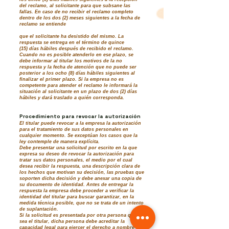
del reclamo, al solicitante para que subsane las
fallas. En caso de no recibir el reclamo completo
dentro de los dos (2) meses siguientes a la fecha de
reclamo se entiende
que el solicitante ha desistido del mismo. La
respuesta se entrega en el término de quince
(15) días hábiles después de recibido el reclamo.
Cuando no es posible atenderlo en ese plazo, se
debe informar al titular los motivos de la no
respuesta y la fecha de atención que no puede ser
posterior a los ocho (8) días hábiles siguientes al
finalizar el primer plazo. Si la empresa no es
competente para atender el reclamo le informará la
situación al solicitante en un plazo de dos (2) días
hábiles y dará traslado a quién corresponda.
Procedimiento para revocar la autorización
El titular puede revocar a la empresa la autorización
para el tratamiento de sus datos personales en
cualquier momento. Se exceptúan los casos que la
ley contemple de manera explícita.
Debe presentar una solicitud por escrito en la que
expresa su deseo de revocar la autorización para
tratar sus datos personales, el medio por el cual
desea recibir la respuesta, una descripción clara de
los hechos que motivan su decisión, las pruebas que
soporten dicha decisión y debe anexar una copia de
su documento de identidad. Antes de entregar la
respuesta la empresa debe proceder a verificar la
identidad del titular para buscar garantizar, en la
medida técnica posible, que no se trata de un intento
de suplantación.
Si la solicitud es presentada por otra persona que no
sea el titular, dicha persona debe acreditar la
capacidad legal para ejercer el derecho a nombre del