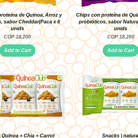
roteína de Quinoa, Arroz y
Chips con proteína de Qui
s, sabor Cheddar(Paca x 6
probióticos, sabor Natura
unids
unids
Price
Price
COP 18,200
COP 18,200
Add to Cart
Add to Cart
 Quinoa + Chia + Carrot
Snacks | natura