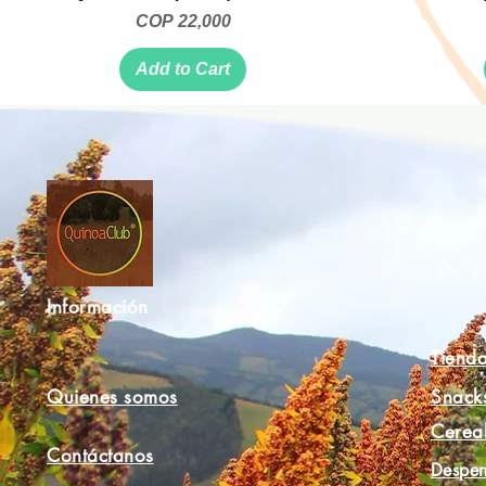
Price
COP 22,000
Add to Cart
Información
Tiend
Quienes somos
Snack
Cerea
Contáctanos
Despen