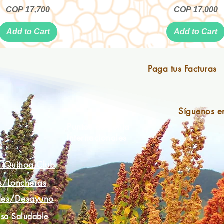
Price
Price
COP 17,700
COP 17,000
Add to Cart
Add to Cart
Paga tus Facturas
Síguenos e
Puntos de Venta
Internacionales
a Quinoa Club
s/Loncheras
les/Desayuno
sa Saludable