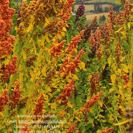
Información de Contacto
Email:
informacion@quinoaclub.com
Celular: (+57) 321 639 8439
Teléfono: +57 (602) 5190778