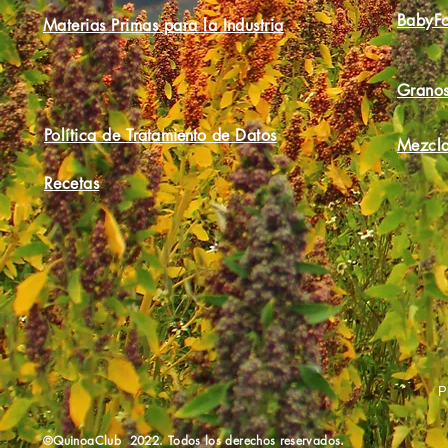
BabyF
Materias Primas para la Industria
Granos
Política de
Tratamiento
de Datos
Mezcla
Recetas
P
©QuinoaClub 2022. Todos los derechos reservados.