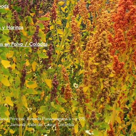
oods
 y Harinas
s en Polvo / Coladas
lanta Principal: Avenida Panamericana 6 sur-225,
Jamundí, Valle del Cauca- Colombia