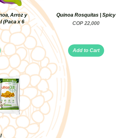
noa, Arroz y
Quinoa Rosquitas | Spicy
l (Paca x 6
Price
COP 22,000
Add to Cart
l