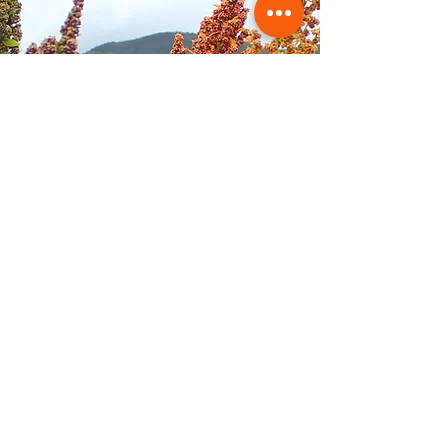
Quienes somos
Contáctanos
Materias Primas para la Industria
Política de
Tratamiento
de Datos
Recetas
Tienda Quinoa Club
Puntos de Venta
Internacionales
Snacks/Loncheras
Cereales/Desayuno
Despensa Saludable
BabyFoods
Granos y Harinas